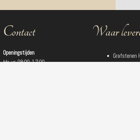
Contact
Waar levere
Openingstijden
Grafstenen 
Ma-vr: 08:00-17:00
Grafstenen 
Za: 08:00-12:00
Grafstenen
Op afspraak!
Grafstenen 
Grafstenen 
T:
0252-520329
Grafstenen d
E:
info@damonatuursteen.nl