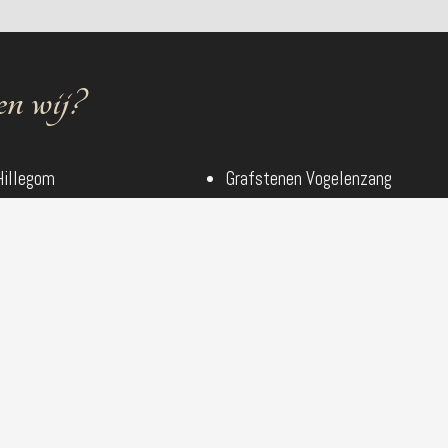
n wij?
Hillegom
Grafstenen Vogelenzang
Lisse
Grafstenen Zandvoort
 Heemstede
Grafstenen Haarlem
Bennebroek
Grafstenen Driehuis
Bloemendaal
Grafstenen Zwaanshoek
e Zilk
Grafstenen Nieuw Vennep