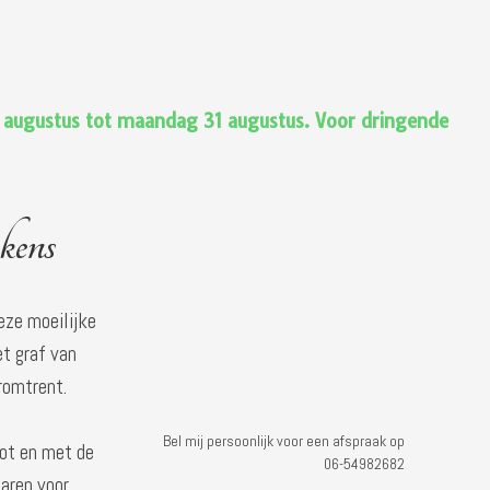
6 augustus tot maandag 31 augustus. Voor dringende
kens
eze moeilijke
t graf van
romtrent.
Bel mij persoonlijk voor een afspraak op
tot en met de
06-54982682
jaren voor