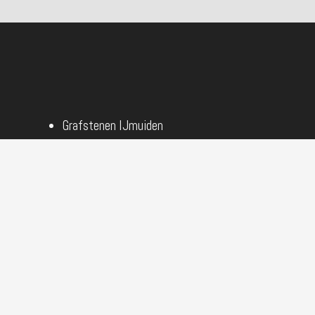
Grafstenen IJmuiden
Grafstenen Hoofddorp
Grafstenen Sassenheim
Grafstenen Noordwijkerhout
Grafstenen Katwijk