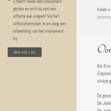
U heeft reeds een monument
gezien en wilt bij ons een
Indien u
offerte aan vragen? Vul het
petermu
offerteformulier in en voeg een
afbeelding van het monument
bij.
Oor
Meer wist u dat
Als Erwi
Engelenk
stukje 
De gesc
De Jayh
De Jayh