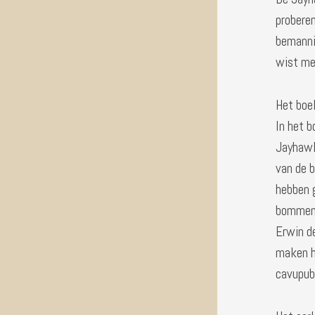
proberen
bemanni
wist met
Het boe
In het 
Jayhawk
van de 
hebben g
bommenw
Erwin d
maken h
cavupub