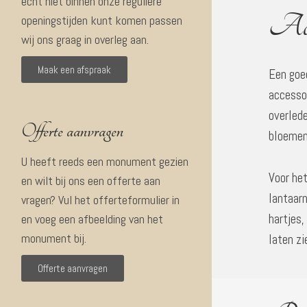
echt niet binnen onze reguliere
Acc
openingstijden kunt komen passen
wij ons graag in overleg aan.
Maak een afspraak
Een goe
accessoi
overlede
Offerte aanvragen
bloemen
U heeft reeds een monument gezien
Voor he
en wilt bij ons een offerte aan
lantaarn
vragen? Vul het offerteformulier in
hartjes,
en voeg een afbeelding van het
monument bij.
laten zi
Offerte aanvragen