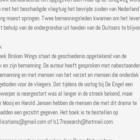
 met het beschadigde vliegtuig het bevrijde zuiden van Nederland 
ng moest springen. Twee bemanningsleden kwamen om het leven,
 behulp van de ondergrondse uit handen van de Duitsers te blijven
k
boek Broken Wings staat de geschiedenis opgetekend van de
 en zijn bemanning. De auteur heeft gesproken met nabestaande
bemanning en met mensen van het verzet en mensen die onderdak
eboden voor de vliegers. Dat tijdens de oorlog bij De Engel een
erper is neergestort was al langer in de streek bekend, maar
e Mooij en Harold Jansen hebben de mensen die met dit drama te
adden een gezicht gegeven. Het boek is te bestellen op
lications@gmail.com of b17research@hotmail.com.