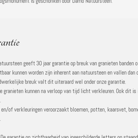
logsmonument is geschonken door Damo Natuursteen.
antie
tuursteen geeft 30 jaar garantie op breuk van granieten banden o
htbaar kunnen worden zijn inherent aan natuursteen en vallen dan 
werkelijke breuk valt dit uiteraard wel onder onze garantie.
granieten kunnen na verloop van tijd licht verkleuren. Ook dit is 
.
 en/of verkleuringen veroorzaakt bloemen, potten, kaarsvet, bom
.
De garantie op zichtbaarheid van ingeschilderde letters op staande