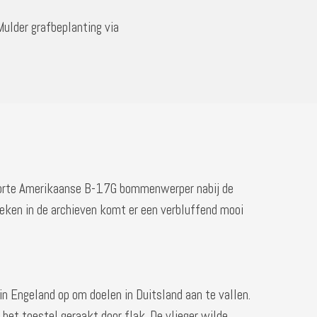
Mulder grafbeplanting via
gestorte Amerikaanse B-17G bommenwerper nabij de
zoeken in de archieven komt er een verbluffend mooi
 Engeland op om doelen in Duitsland aan te vallen.
t toestel geraakt door flak. De vlieger wilde