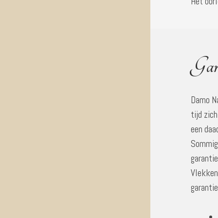
Het oor
Gar
Damo Na
tijd zic
een daad
Sommige 
garantie
Vlekken
garantie