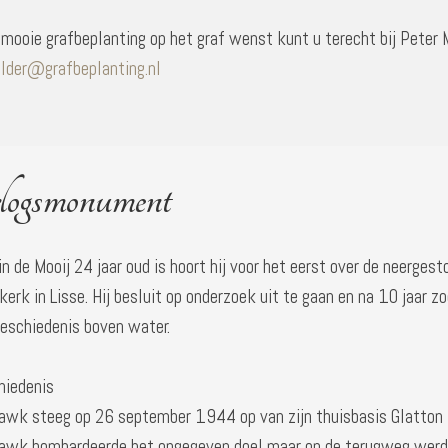
 mooie grafbeplanting op het graf wenst kunt u terecht bij Peter 
lder@grafbeplanting.nl
logsmonument
n de Mooij 24 jaar oud is hoort hij voor het eerst over de neer
erk in Lisse. Hij besluit op onderzoek uit te gaan en na 10 jaar 
geschiedenis boven water.
hiedenis
awk steeg op 26 september 1944 op van zijn thuisbasis Glatton in
awk bombardeerde het opgegeven doel maar op de terugweg werd he